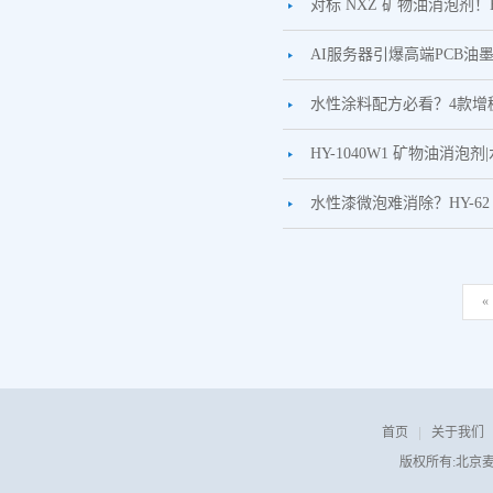
对标 NXZ 矿物油消泡剂！
AI服务器引爆高端PCB油
水性涂料配方必看？4款增稠剂HY
HY-1040W1 矿物油
水性漆微泡难消除？HY-
«
首页
|
关于我们
版权所有:北京