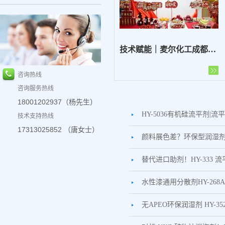
技术赋能｜麦尔化工成都研发创新平台全新亮相
咨询热线
咨询服务热线
18001202937（杨先生）
HY-5036有机硅流平剂
技术支持热线
17313025852 （唐女士）
颜料展色差？环保型润湿剂H
替代进口助剂！HY-333
水性漆通用分散剂HY-26
无APEO环保润湿剂 HY-