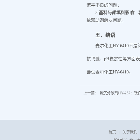
流平不良的问题；
3.
基料与颜填料影响：
依赖助剂解决问题。
五、结语
麦尔化工
HY-641
抗飞溅、pH稳定性等方面
尝试麦尔化工HY-6410。
上一篇：
防沉分散剂HY-257：
首页
|
关于我们