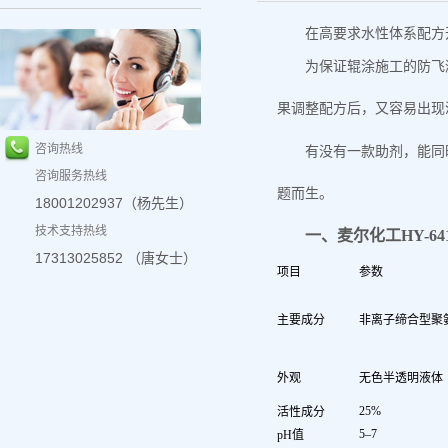
在高要求水性体系配方
为保证辊涂施工的防飞
果调整配方后，又容易出现
咨询热线
有没有一款助剂，能同
咨询服务热线
题
而生。
18001202937（杨先生）
技术支持热线
一、麦尔化工
HY-64
17313025852 （唐女士）
项目
参数
主要成分
非离子缔合型聚
外观
无色半透明液体
25%
活性成分
5–7
pH值