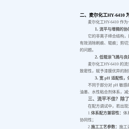
二
、
麦尔化工
HY-641
麦尔化工
HY-641
1.
流平与增稠的协
它的非离子缔合结构，
有效消除刷痕、辊痕；剪切
的问题。
2.
低辊涂飞溅与
良
麦尔化工
HY-641
致密性，赋予漆膜优异的耐
3.
宽
pH 适配性
不同于部分对
pH 敏
油墨、水性粘合剂体系，减
三、
流平不佳？除
在配方调试中，若出现
1.
体系配方兼容性：
体
协同性；
2.
施工工艺参数：
施工