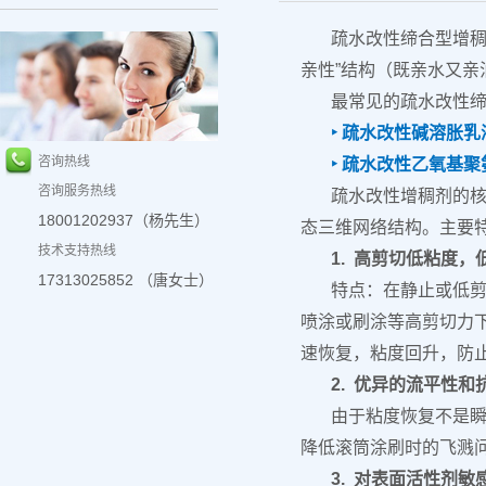
疏水改性缔合型增稠
亲性”结构（既亲水又
最常见的疏水改性
‣ 疏水改性碱溶胀乳
咨询热线
‣
疏水改性乙氧基聚
咨询服务热线
疏水改性增稠剂的核
18001202937（杨先生）
态三维网络结构。主要
技术支持热线
1. 高剪切低粘度
17313025852 （唐女士）
特点：在静止或低
喷涂或刷涂等高剪切力
速恢复，粘度回升，防
2. 优异的流平性和
由于粘度恢复不是瞬
降低滚筒涂刷时的飞溅
3. 对表面活性剂敏